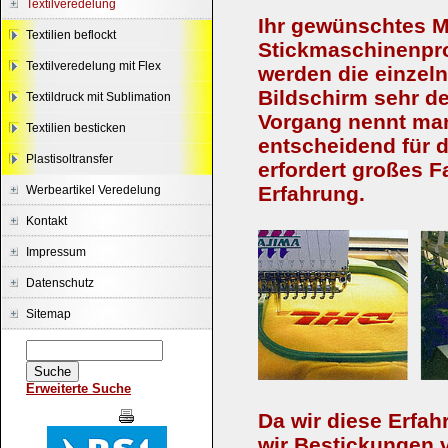
Textilveredelung
Ihr gewünschtes Mo
Textilien beflockt
Stickmaschinenpr
Textilveredelung mit Flex
werden die einzel
Bildschirm sehr det
Textildruck mit Sublimation
Vorgang nennt ma
Textilien besticken
entscheidend für di
Plastisoltransfer
erfordert großes 
Erfahrung.
Werbeartikel Veredelung
Kontakt
Impressum
Datenschutz
Sitemap
Erweiterte Suche
Da wir diese Erfah
wir Bestickungen v