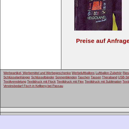
Preise auf Anfrage
Werbeartikel, Werbemittel und Werbegeschenke
Werbeluftballons
Luftballon-Zubehör
Ries
Schlüsselanhänger
Schlüsselbänder
Sonnenblenden
Taschen
Tassen
Theraband
USB-St
Textilveredelung
Textildruck mit Flock
Textildruck mit Flex
Textildruck mit Sublimation
Text
Vereinsbedarf Fisch in Kellberg bei Passau