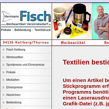
94136 Kellberg/Thyrnau
Werbeartikel
Be
Fisch Kellberg
Werbeartikel
Textilien best
Sportpreise und Ehrenpreise
Pokale
Um einen Artikel b
Medaillen
Stickprogramm erfo
Ehrenpreise
Programms benötige
Abzeichen
einen Laserausdruc
Bekleidung
Grafik-Datei (z.B. j