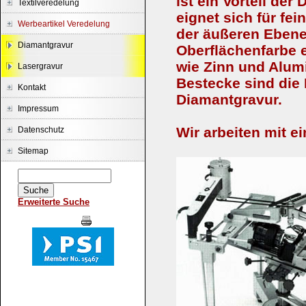
ist ein Vorteil de
Textilveredelung
eignet sich für fei
Werbeartikel Veredelung
der äußeren Ebene
Diamantgravur
Oberflächenfarbe e
wie Zinn und Alu
Lasergravur
Bestecke sind di
Kontakt
Diamantgravur.
Impressum
Wir arbeiten mit e
Datenschutz
Sitemap
Erweiterte Suche