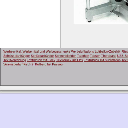
Werbeartikel, Werbemittel und Werbegeschenke
Werbeluftballons
Luftballon-Zubehör
Ries
Schlüsselanhänger
Schlüsselbänder
Sonnenblenden
Taschen
Tassen
Theraband
USB-St
Textilveredelung
Textildruck mit Flock
Textildruck mit Flex
Textildruck mit Sublimation
Text
Vereinsbedarf Fisch in Kellberg bei Passau