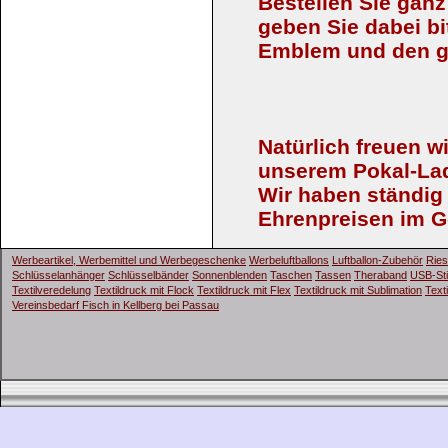
Bestellen Sie ganz
geben Sie dabei bi
Emblem und den g
Natürlich freuen w
unserem Pokal-Lad
Wir haben ständig
Ehrenpreisen im Ge
Werbeartikel, Werbemittel und Werbegeschenke
Werbeluftballons
Luftballon-Zubehör
Ries
Schlüsselanhänger
Schlüsselbänder
Sonnenblenden
Taschen
Tassen
Theraband
USB-St
Textilveredelung
Textildruck mit Flock
Textildruck mit Flex
Textildruck mit Sublimation
Text
Vereinsbedarf Fisch in Kellberg bei Passau